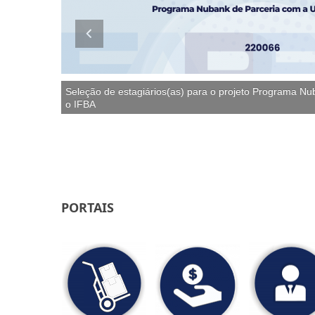
 Apoio às
Seleção de estagiários(as) para o projeto Programa N
a da UFBA
o IFBA
PORTAIS