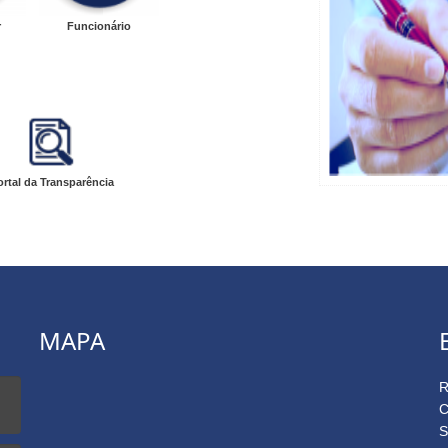
r
Funcionário
ortal da Transparência
MAPA
R
C
S