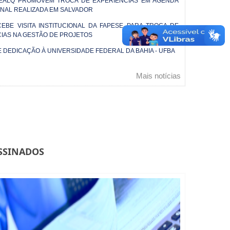
FEALQ PROMOVEM TROCA DE EXPERIÊNCIAS EM AGENDA
ONAL REALIZADA EM SALVADOR
EBE VISITA INSTITUCIONAL DA FAPESE PARA TROCA DE
IAS NA GESTÃO DE PROJETOS
E DEDICAÇÃO À UNIVERSIDADE FEDERAL DA BAHIA - UFBA
o MAIS GESTÃO Bahia: promoção e fortalecimento
Seleção de estag
Mais notícias
iliar dos Povos e Comunidades Tradicionais
Parceria com a 
omercialização e acesso aos mercados do Estado
SSINADOS