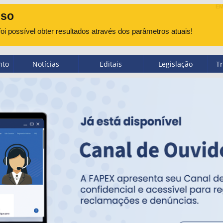
EM
iso
oi possível obter resultados através dos parâmetros atuais!
nto
Notícias
Editais
Legislação
T