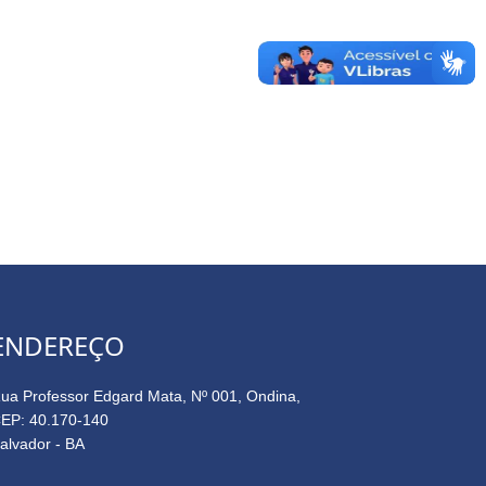
ENDEREÇO
ua Professor Edgard Mata, Nº 001, Ondina,
EP: 40.170-140
alvador - BA