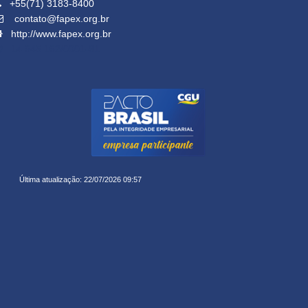
+55(71) 3183-8400
contato@fapex.org.br
http://www.fapex.org.br
14.645.162/0001-91
Última atualização: 22/07/2026 09:57