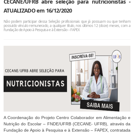
CECANE/UFRB abre seleção para nutricionistas -
ATUALIZADO em 16/12/2020
Não podem participar dessa Seleção profissionais que já possuam ou que tenham
possuído vínculo remunerado, a qualquer título, nos últimos 12 (doze) meses, com a
Fundação de Apoio à Pesquisa e à Extensão – FAPEX
A Coordenação do Projeto Centro Colaborador em Alimentação e
Nutrição do Escolar – FNDE/UFRB (CECANE- UFRB), através da
Fundação de Apoio à Pesquisa e à Extensão – FAPEX, contratada