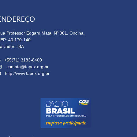
ENDEREÇO
ua Professor Edgard Mata, Nº 001, Ondina,
EP: 40.170-140
alvador - BA
+55(71) 3183-8400
contato@fapex.org.br
http://www.fapex.org.br
14.645.162/0001-91