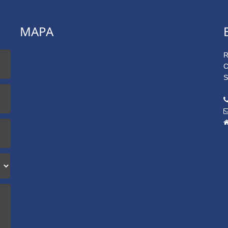
MAPA
R
C
S