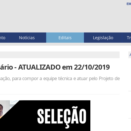
EM
nto
Notícias
Editais
Legislação
T
iário - ATUALIZADO em 22/10/2019
ação, para compor a equipe técnica e atuar pelo Projeto de