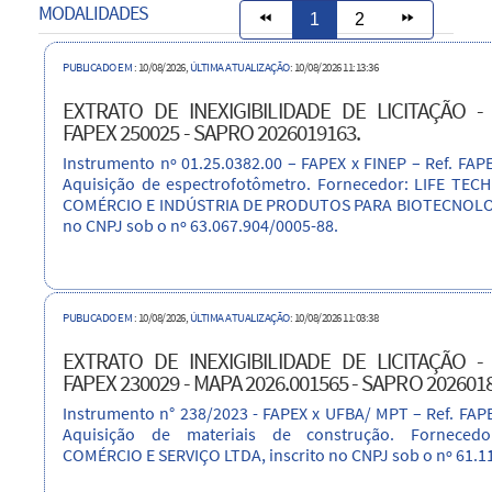
MODALIDADES
fast_rewind
1
2
fast_forward
PUBLICADO EM
: 10/08/2026,
ÚLTIMA ATUALIZAÇÃO
: 10/08/2026 11:13:36
EXTRATO DE INEXIGIBILIDADE DE LICITAÇÃO -
FAPEX 250025 - SAPRO 2026019163.
Instrumento nº 01.25.0382.00 – FAPEX x FINEP – Ref. FAP
Aquisição de espectrofotômetro. Fornecedor: LIFE TE
COMÉRCIO E INDÚSTRIA DE PRODUTOS PARA BIOTECNOLOGI
no CNPJ sob o nº 63.067.904/0005-88.
PUBLICADO EM
: 10/08/2026,
ÚLTIMA ATUALIZAÇÃO
: 10/08/2026 11:03:38
EXTRATO DE INEXIGIBILIDADE DE LICITAÇÃO -
FAPEX 230029 - MAPA 2026.001565 - SAPRO 202601
Instrumento n° 238/2023 - FAPEX x UFBA/ MPT – Ref. FAP
Aquisição de materiais de construção. Forneced
COMÉRCIO E SERVIÇO LTDA, inscrito no CNPJ sob o nº 61.1