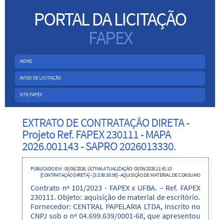
PORTAL DA LICITAÇÃO
FAPEX
HOME
AVISO DE LICITAÇÃO
SITE FAPEX
EXTRATO DE CONTRATAÇÃO DIRETA -
Projeto Ref. FAPEX 230111 - MAPA
2026.001143 - SAPRO 2026013330.
PUBLICADO EM
: 03/06/2026,
ÚLTIMA ATUALIZAÇÃO
: 03/06/2026 11:41:10
[
CONTRATAÇÃO DIRETA
] -
[
3.3.90.30.99
] - AQUISIÇÃO DE MATERIAL DE CONSUMO
Contrato nº 101/2023 - FAPEX x UFBA. – Ref. FAPEX
230111. Objeto: aquisição de material de escritório.
Fornecedor: CENTRAL PAPELARIA LTDA, inscrito no
CNPJ sob o nº 04.699.639/0001-68, que apresentou