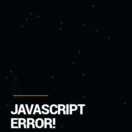
J
A
V
A
S
C
R
I
P
T
E
R
R
O
R
!